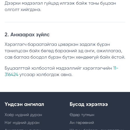
Дээрхи мэдээлэл гүйцэд илгээж байж таны буцаан
олголт хийгдэнэ.
2. Анхаарах зүйлс
Хэрэглэгч бараатайгаа цэвэрхэн задалж бүрэн
танилцсан байх бөгөд барааний эд анги, ажиллагаа,
сав баглаа боодол бүрэн бүтэн хөндөөгүй байх ёстой.
Буцаалттай холбоотой мэдээллийг хэрэглэгчийн
11-
316424
утсаар холбогдож авна.
Үндсэн ангилал
Бусад хэрэглээ
Хоёр нүдний дуран
Өдөр тутмын
Нэг нүдний дуран
Ан гөрөөний