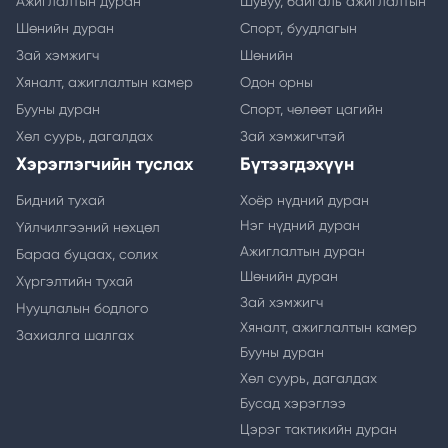
Ажиглалтын дуран
Шувуу, байгаль ажиглалтын
Шөнийн дуран
Спорт, буудлагын
Зай хэмжигч
Шөнийн
Хяналт, ажиглалтын камер
Одон орны
Бууны дуран
Спорт, чөлөөт цагийн
Хөл суурь, дагалдах
Зай хэмжигчтэй
Хэрэглэгчийн туслах
Бүтээгдэхүүн
Бидний тухай
Хоёр нүдний дуран
Нэг нүдний дуран
Үйлчилгээний нөхцөл
Ажиглалтын дуран
Бараа буцаах, солих
Шөнийн дуран
Хүргэлтийн тухай
Зай хэмжигч
Нууцлалын бодлого
Хяналт, ажиглалтын камер
Захиалга шалгах
Бууны дуран
Хөл суурь, дагалдах
Бусад хэрэглээ
Цэрэг тактикийн дуран