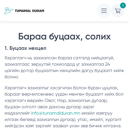
0
Бараа буцаах, солих
1. Буцаах нөхцөл
Хэрэглэгч нь захиалсан бараа сэтгэлд нийцээгүй,
захиалгаас зөрүүтэй тохиолдод уг захиалгаа 24
цагийн дотор буцаалтын нөхцлийн дагуу буцаалт хийж
болно.
Хэрэглэгч захиалгыг хэсэгчлэн болон бүрэн цуцлах,
барааг өөрчилсөнөөс үүдэн мөнгөн буцаалт хийх бол
хэрэглэгч өөрийн Овог, Нэр, захиалгын дугаар,
буцаан олголт авах дансны дугаар зэрэг
мэдээллийг
info@tunamalduran.mn
имэйл хаягруу
илгээх бөгөөд захиалгын дугаар, утас, имэйл, хүргэлт
хийгдсэн хаяг зэргийг заавал үнэн зөв бичиж илгээнэ.