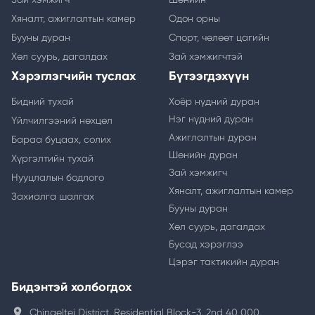
Хяналт, ажиглалтын камер
Одон орны
Бууны дуран
Спорт, чөлөөт цагийн
Хөл суурь, дагалдах
Зай хэмжигчтэй
Хэрэглэгчийн туслах
Бүтээгдэхүүн
Бидний тухай
Хоёр нүдний дуран
Нэг нүдний дуран
Үйлчилгээний нөхцөл
Ажиглалтын дуран
Бараа буцаах, солих
Шөнийн дуран
Хүргэлтийн тухай
Зай хэмжигч
Нууцлалын бодлого
Хяналт, ажиглалтын камер
Захиалга шалгах
Бууны дуран
Хөл суурь, дагалдах
Бусад хэрэглээ
Цэрэг тактикийн дуран
Бидэнтэй холбогдох
location_on
Chingeltei District, Residential Block-3, 2nd 40 000,