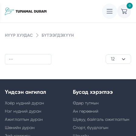
0
НҮҮР ХУУДАС
БҮТЭЭГДЭХҮҮН
Үндсэн ангилал
Бусад хэрэглээ
Хоёр нүдний дуран
Өдөр тутмын
Нэг нүдний дуран
Ан гөрөөний
Ажиглалтын дуран
Шувуу, байгаль ажиглалтын
Шөнийн дуран
Спорт, буудлагын
Зай хэмжигч
Шөнийн