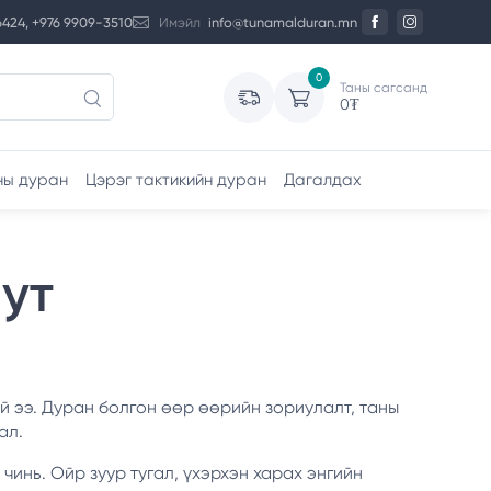
6424, +976 9909-3510
Имэйл
info@tunamalduran.mn
0
Таны сагсанд
0
₮
ны дуран
Цэрэг тактикийн дуран
Дагалдах
иут
й ээ. Дуран болгон өөр өөрийн зориулалт, таны
ал.
инь. Ойр зуур тугал, үхэрхэн харах энгийн