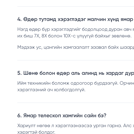
4. Өдөр тутамд хэрэглэдэг малчин хүнд ямар
Нэгд өдөр бүр хэрэглэдгийг бодолцоод дуран авч я
их биш 7Х, 8Х болон 10Х-с үлүүгүй байхыг зөвлөнө.
Мэдээж ус, цангийн хамгаалалт заавал байх шаар
5. Шөнө болон өдөр аль алинд нь хардаг дур
Ийм техникийн боломж одоогоор бүрдээгүй. Орчин
хэрэглээний ач холбогдолгүй.
6. Ямар телескоп хамгийн сайн бэ?
Хариулт нөгөө л хэрэглээнээсээ урган гарна. Алс 
хэрэгтэй болдог.