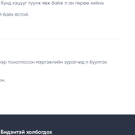
Хүнд хэцүүг туулж явж байж л ан гөрөө хийнэ.
й байх ёстой.
ээр тоноглосон мэргэжлийн зурагчид л буулгах
он.
Бидэнтэй холбогдох