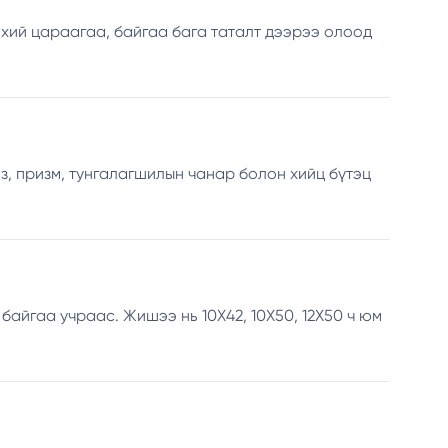
өнхий цараагаа, байгаа бага таталт дээрээ олоод
нз, призм, тунгалагшилын чанар болон хийц бүтэц
 байгаа учраас. Жишээ нь 10Х42, 10Х50, 12Х50 ч юм