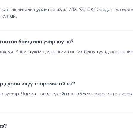
алт нь энгийн дурантай ижил /8Х, 9Х, 10Х/ байдаг тул ер
талтай.
лгаатай байдгийн учир юу вэ?
өхгүй. Үнийг тухайн дурангийн оптик буюу түүнд орсон ли
ар дуран илүү таарамжтай вэ?
 зүгээр. Яагаад гэвэл тухайн нэг обЪект дээр тогтон харж
вэ?