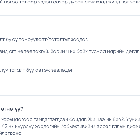
үй нөгөө талаар хэдэн саяар дуран авчихаад жилд нэг хөд
лт буюу томруулалт/таталтыг заадаг.
нэнд огт нөлөөлахгүй. Харин ч их байх тусмаа нарийн дет
үү таталт бүү ав гэж зөвлөдөг.
 өгнө үү?
харьцаагаар тэмдэглэгдсэн байдаг. Жишээ нь 8Х42. Үүний 
о 42 нь нүүрлүү хардагийн /обьективийн/ эсрэг талын диа
йлогдоно.