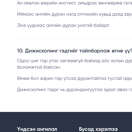
Ан амьтан өөрийн инстикт, амьдрах зөнгөөрөө гэгээ
Иймээс ангийн дуран нэгд оптикийн хувьд дээд зэрг
Энэ үүднээс ангийн дуран үнэтэй байдаг.
10. Дижископинг гэдгийг тайлбарлаж өгнө үү
Одоо шиг гар утас хөгжөөгүй байхад алс холын ду
боломжтой байсан.
Өнөө бол харин гар утсаа дурантайгаа тусгай ад
Дижископинг гэдэг нь дурандангуутаа зураг авах г
Үндсэн ангилал
Бусад хэрэглээ