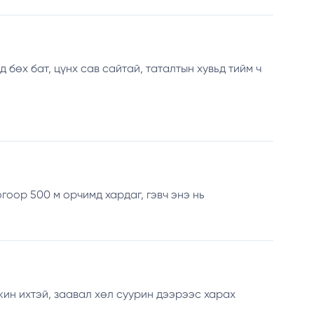
бөх бат, цүнх сав сайтай, таталтын хувьд тийм ч
оор 500 м орчимд хардаг, гэвч энэ нь
жин ихтэй, заавал хөл суурин дээрээс харах