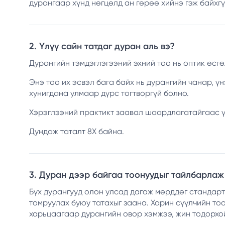
дурангаар хүнд нөгцөлд ан гөрөө хийнэ гэж байхг
2. Үлүү сайн татдаг дуран аль вэ?
Дурангийн тэмдэглэгээний эхний тоо нь оптик өсгө
Энэ тоо их эсвэл бага байх нь дурангийн чанар, ү
хунигдана улмаар дүрс тогтворгүй болно.
Хэрэглээний практикт заавал шаардлагатайгаас үл
Дундаж таталт 8Х байна.
3. Дуран дээр байгаа тоонуудыг тайлбарлаж
Бүх дурангууд олон улсад дагаж мөрддөг стандарт 
томруулах буюу татахыг заана. Харин сүүлчийн то
харьцаагаар дурангийн овор хэмжээ, жин тодорхо