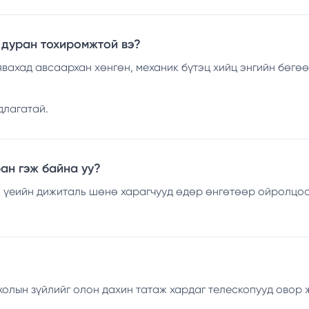
 дуран тохиромжтой вэ?
вахад авсаархан хөнгөн, механик бүтэц хийц энгийн бөгөөд 
длагатай.
ан гэж байна уу?
 үеийн дижиталь шөнө харагчууд өдөр өнгөтөөр ойролцоог
холын зүйлийг олон дахин татаж хардаг телескопууд овор 