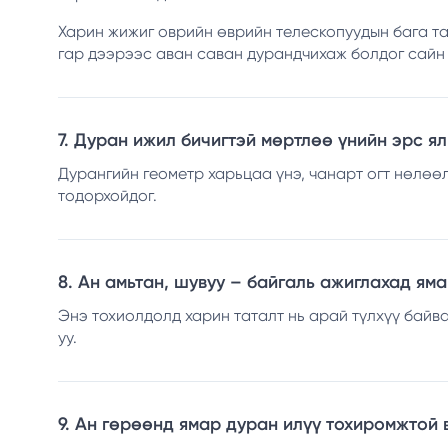
Харин жижиг оврийн өврийн телескопуудын бага тат
гар дээрээс аван саван дурандчихаж болдог сайн 
7. Дуран ижил бичигтэй мөртлөө үнийн эрс я
Дурангийн геометр харьцаа үнэ, чанарт огт нөлөөл
тодорхойдог.
8. Ан амьтан, шувуу – байгаль ажиглахад ям
Энэ тохиолдолд харин таталт нь арай түлхүү байвал
уу.
9. Ан гөрөөнд ямар дуран илүү тохиромжтой 