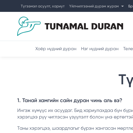
Түгээмэл асуулт, хариут
Үйлчилгээний дүрэм журам
Бр
Хоёр нүдний дуран
Нэг нүдний дуран
Теле
Тү
1. Танай хамгийн сайн дуран чинь аль вэ?
Ингэж хүмүүс их асуудаг. Бид хариулахдаа бүн бүр
хэрэгцээ рүү чиглэсэн үзүүлэлт болон үнэ өртөгтэ
Таны хэрэгцээ, шаардлагыг бүрэн хангасан мөртлөө