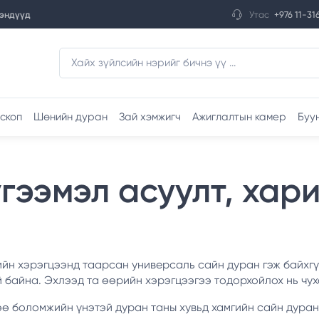
эндүүд
Утас
+976 11-31
скоп
Шөнийн дуран
Зай хэмжигч
Ажиглалтын камер
Буу
гээмэл асуулт, хар
ийн хэрэгцээнд таарсан универсаль сайн дуран гэж байхгү
й байна. Эхлээд та өөрийн хэрэгцээгээ тодорхойлох нь чух
 боломжийн үнэтэй дуран таны хувьд хамгийн сайн дуран ч