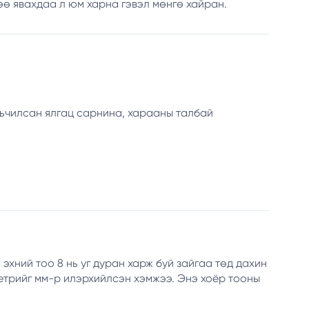
өө явахдаа л юм харна гэвэл мөнгө хайран.
альчилсан ялгац сарнина, харааны талбай
эхний тоо 8 нь уг дуран харж буй зайгаа төд дахин
метрийг мм-р илэрхийлсэн хэмжээ. Энэ хоёр тооны