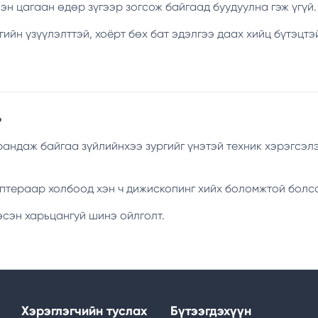
н цагаан өдөр зүгээр зогсож байгаад буудуулна гэж үгүй. 
ийн үзүүлэлттэй, хоёрт бөх бат эдэлгээ даах хийц бүтэцтэ
?
рандаж байгаа зүйлийнхээ зургийг үнэтэй техник хэрэгсэл
аптераар холбоод хэн ч дижископинг хийх боломжтой болс
эсэн харьцангуй шинэ ойлголт.
Хэрэглэгчийн туслах
Бүтээгдэхүүн