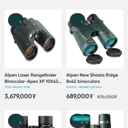
Alpen Laser Rangefinder
Alpen New Shasta Ridge
Binocular-Apex XP 10X42
8x42 binoculars
ED Glass
Зай хэмжигчтэй
Аялал, чөлөөт цагийн
3,679,000
₮
689,000
₮
875,000
₮
Дууссан