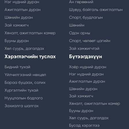
Нэг нүдний дуран
Ан гөрөөний
Ажиглалтын дуран
Шувуу, байгаль ажиглалтын
Шөнийн дуран
Спорт, буудлагын
Зай хэмжигч
Шөнийн
Хяналт, ажиглалтын камер
Одон орны
Бууны дуран
Спорт, чөлөөт цагийн
Хөл суурь, дагалдах
Зай хэмжигчтэй
Хэрэглэгчийн туслах
Бүтээгдэхүүн
Бидний тухай
Хоёр нүдний дуран
Нэг нүдний дуран
Үйлчилгээний нөхцөл
Ажиглалтын дуран
Бараа буцаах, солих
Шөнийн дуран
Хүргэлтийн тухай
Зай хэмжигч
Нууцлалын бодлого
Хяналт, ажиглалтын камер
Захиалга шалгах
Бууны дуран
Хөл суурь, дагалдах
Бусад хэрэглээ