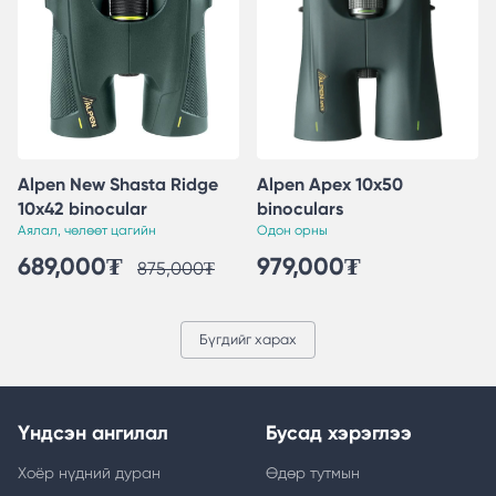
Alpen New Shasta Ridge
Alpen Apex 10x50
10x42 binocular
binoculars
Аялал, чөлөөт цагийн
Одон орны
689,000
₮
979,000
₮
875,000
₮
Бүгдийг харах
Үндсэн ангилал
Бусад хэрэглээ
Хоёр нүдний дуран
Өдөр тутмын