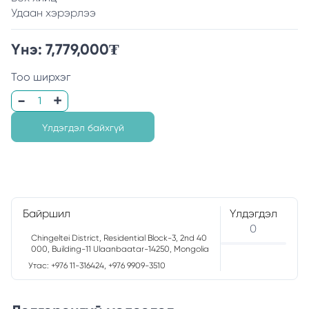
Удаан хэрэрлээ
Үнэ:
7,779,000
₮
Тоо ширхэг
Үлдэгдэл байхгүй
Байршил
Үлдэгдэл
0
Chingeltei District, Residential Block-3, 2nd 40
000, Building-11 Ulaanbaatar-14250, Mongolia
Утас: +976 11-316424, +976 9909-3510