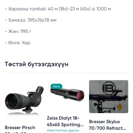
- Харааны талбай: 40 м (18х)-23 м (45х) @ 1000 м
- Хэмжээ: 395х76х78 мм
- Жин: 1195 г
- Өнгө: Хар
Төстэй бүтээгдэхүүн
New
Zeiss Dialyt 18-
Bresser Skylux
45x65 Spotting
Bresser Pirsch
70/700 Refractor
Scope
Ажиглалтын дуран