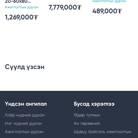
20-60x80
Telescope EQ-3
Ажиглалтын дуран
7,779,000₮
Spotting Scope
Ажиглалтын дуран
Mounts
489,000₮
Gen. || with
1,269,000₮
Deluxe 10:1 Focus
Сүүлд үзсэн
Үндсэн ангилал
Бусад хэрэглээ
Хоёр нүдний дуран
Өдөр тутмын
Нэг нүдний дуран
Ан гөрөөний
Ажиглалтын дуран
Шувуу, байгаль ажиглалтын