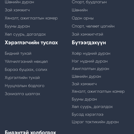
Шөнийн дуран
Спорт, буудлагын
Зай хэмжигч
Шөнийн
Хяналт, ажиглалтын камер
Одон орны
Бууны дуран
Спорт, чөлөөт цагийн
Хөл суурь, дагалдах
Зай хэмжигчтэй
Хэрэглэгчийн туслах
Бүтээгдэхүүн
Бидний тухай
Хоёр нүдний дуран
Нэг нүдний дуран
Үйлчилгээний нөхцөл
Ажиглалтын дуран
Бараа буцаах, солих
Шөнийн дуран
Хүргэлтийн тухай
Зай хэмжигч
Нууцлалын бодлого
Хяналт, ажиглалтын камер
Захиалга шалгах
Бууны дуран
Хөл суурь, дагалдах
Бусад хэрэглээ
Цэрэг тактикийн дуран
Бидэнтэй холбогдох