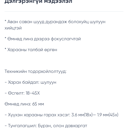
Дэлгэрэнгүй мэдээлэл
* Аван саван шууд дурандаж болохуйц шулуун
хийцтэй
* Өмнөд линз дээрээ фокуслагчтай
* Харааны талбай өргөн
Техникийн тодорхойлолтууд:
- Харах байдал: шулуун
- Өсгөлт: 18-45Х
Өмнөд линз: 65 мм
- Хүүхэн харааны гарах хэсэг: 3.6 мм(18х)— 1.9 мм(45х)
- Тунгалагшил: Бүрэн, олон давхаргат