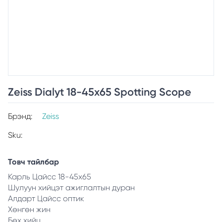
Zeiss Dialyt 18-45x65 Spotting Scope
Брэнд:
Zeiss
Sku:
Товч тайлбар
Карль Цайсс 18-45х65
Шулуун хийцэт ажиглалтын дуран
Алдарт Цайсс оптик
Хөнгөн жин
Бөх хийц