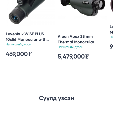
L
M
Levenhuk WISE PLUS
Alpen Apex 35 mm
Н
10x56 Monocular with
Thermal Monocular
Reticle
Нэг нүдний дуран
Нэг нүдний дуран
469,000₮
5,479,000₮
Сүүлд үзсэн