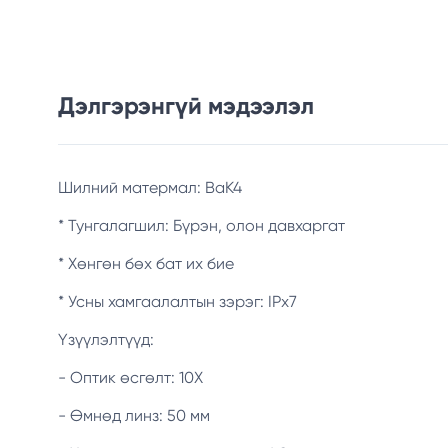
Дэлгэрэнгүй мэдээлэл
Шилний матермал: BaK4
* Тунгалагшил: Бүрэн, олон давхаргат
* Хөнгөн бөх бат их бие
* Усны хамгаалалтын зэрэг: IPx7
Үзүүлэлтүүд:
- Оптик өсгөлт: 10Х
- Өмнөд линз: 50 мм