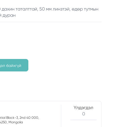
 дахин таталттай, 50 мм линзтэй, өдөр тутмын
й дуран
дэл байхгүй
Үлдэгдэл
0
ntial Block-3, 2nd 40 000,
4250, Mongolia