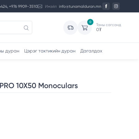
6424, +976 9909-3510
Имэйл
info@tunamalduran.mn
0
Таны сагсанд
0
₮
ны дуран
Цэрэг тактикийн дуран
Дагалдах
PRO 10X50 Monoculars