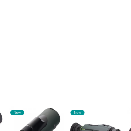
New
New