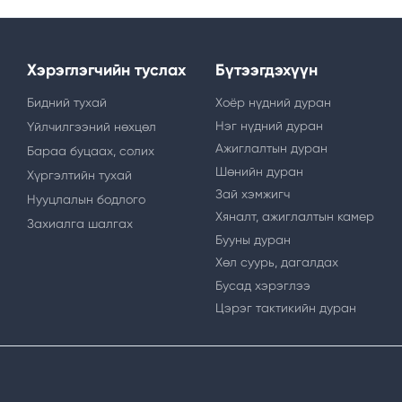
Хэрэглэгчийн туслах
Бүтээгдэхүүн
Бидний тухай
Хоёр нүдний дуран
Нэг нүдний дуран
Үйлчилгээний нөхцөл
Ажиглалтын дуран
Бараа буцаах, солих
Шөнийн дуран
Хүргэлтийн тухай
Зай хэмжигч
Нууцлалын бодлого
Хяналт, ажиглалтын камер
Захиалга шалгах
Бууны дуран
Хөл суурь, дагалдах
Бусад хэрэглээ
Цэрэг тактикийн дуран