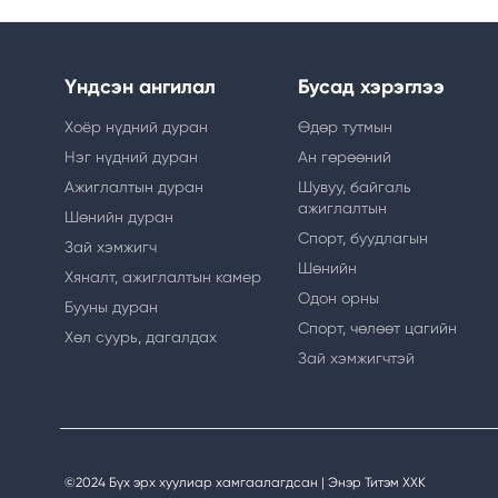
Үндсэн ангилал
Бусад хэрэглээ
Хоёр нүдний дуран
Өдөр тутмын
Нэг нүдний дуран
Ан гөрөөний
Ажиглалтын дуран
Шувуу, байгаль
ажиглалтын
Шөнийн дуран
Спорт, буудлагын
Зай хэмжигч
Шөнийн
Хяналт, ажиглалтын камер
Одон орны
Бууны дуран
Спорт, чөлөөт цагийн
Хөл суурь, дагалдах
Зай хэмжигчтэй
©2024 Бүх эрх хуулиар хамгаалагдсан | Энэр Титэм ХХК