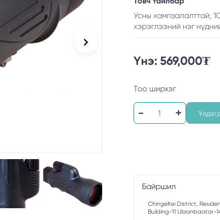
Товч тайлбар
Усны хамгаалалттай, 10
хэрэглээний нэг нүдни
Үнэ:
569,000
₮
Тоо ширхэг
Үлдэг
Байршил
Chingeltei District, Reside
Building-11 Ulaanbaatar-1