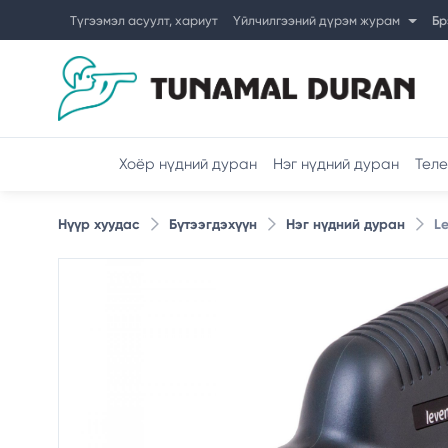
Түгээмэл асуулт, хариут
Үйлчилгээний дүрэм журам
Бр
Хоёр нүдний дуран
Нэг нүдний дуран
Теле
Нүүр хуудас
Бүтээгдэхүүн
Нэг нүдний дуран
L