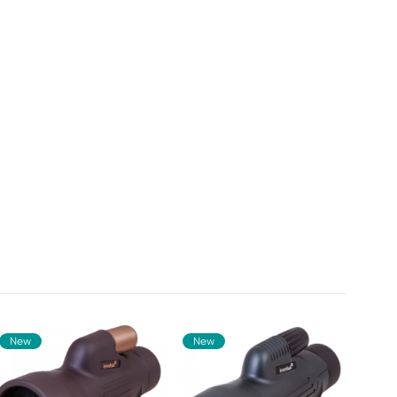
New
New