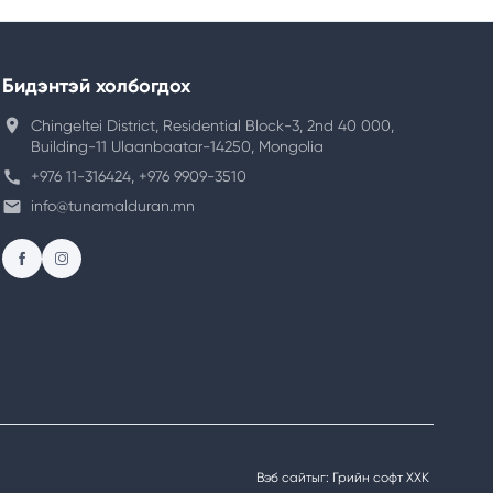
Бидэнтэй холбогдох
location_on
Chingeltei District, Residential Block-3, 2nd 40 000,
Building-11 Ulaanbaatar-14250, Mongolia
call
+976 11-316424, +976 9909-3510
email
info@tunamalduran.mn
Вэб сайт
ыг:
Грийн софт ХХК