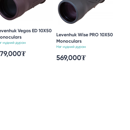
evenhuk Vegas ED 10X50
Levenhuk Wise PRO 10X50
onoculars
Monoculars
эг нүдний дуран
Нэг нүдний дуран
979,000₮
Bress
569,000₮
7x32 
Нэг нүд
179