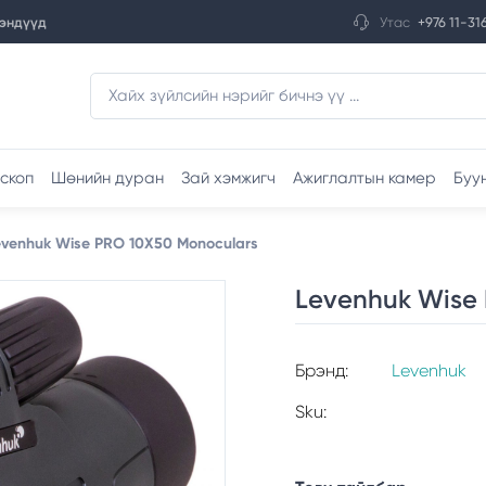
эндүүд
Утас
+976 11-31
скоп
Шөнийн дуран
Зай хэмжигч
Ажиглалтын камер
Буу
evenhuk Wise PRO 10X50 Monoculars
Levenhuk Wise 
Брэнд:
Levenhuk
Sku: