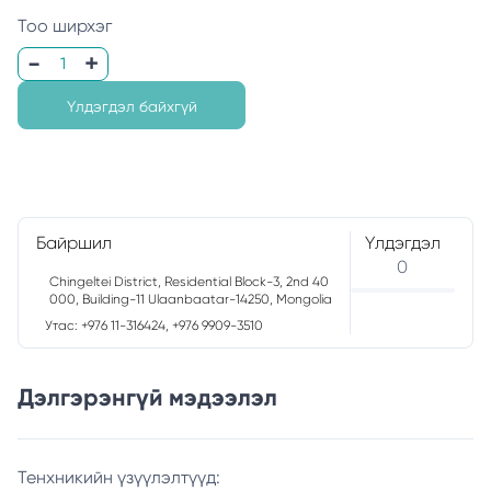
Тоо ширхэг
Үлдэгдэл байхгүй
Байршил
Үлдэгдэл
0
Chingeltei District, Residential Block-3, 2nd 40
000, Building-11 Ulaanbaatar-14250, Mongolia
Утас: +976 11-316424, +976 9909-3510
Дэлгэрэнгүй мэдээлэл
Тенхникийн үзүүлэлтүүд: