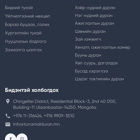
Бидний тухай
Хоёр нүдний дуран
Нэг нүдний дуран
Үйлчилгээний нөхцөл
Ажиглалтын дуран
Бараа буцаах, солих
Шөнийн дуран
Хүргэлтийн тухай
Зай хэмжигч
Нууцлалын бодлого
Хяналт, ажиглалтын камер
Захиалга шалгах
Бууны дуран
Хөл суурь, дагалдах
Бусад хэрэглээ
Цэрэг тактикийн дуран
Бидэнтэй холбогдох
location_on
Chingeltei District, Residential Block-3, 2nd 40 000,
Building-11 Ulaanbaatar-14250, Mongolia
call
+976 11-316424, +976 9909-3510
email
info@tunamalduran.mn