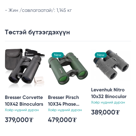
- Жин /савлагаатай/: 1,145 кг
Төстэй бүтээгдэхүүн
New
New
Levenhuk Nitro
10x32 Binocular
Bresser Corvette
Bresser Pirsch
Хоёр нүдний дуран
10X42 Binoculars
10X34 Phase
Хоёр нүдний дуран
Coat. Binoculars
Хоёр нүдний дуран
389,000₮
379,000₮
479,000₮