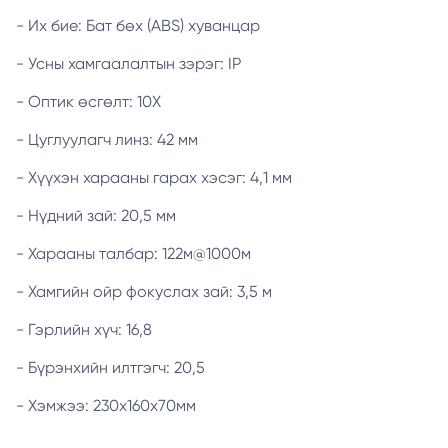
- Их бие: Бат бөх (ABS) хуванцар
- Усны хамгаалалтын зэрэг: IP
- Оптик өсгөлт: 10Х
- Цуглуулагч линз: 42 мм
- Хүүхэн харааны гарах хэсэг: 4,1 мм
- Нүдний зай: 20,5 мм
- Харааны талбар: 122м@1000м
- Хамгийн ойр фокуслах зай: 3,5 м
- Гэрлийн хүч: 16,8
- Бүрэнхийн илтгэгч: 20,5
- Хэмжээ: 230х160х70мм