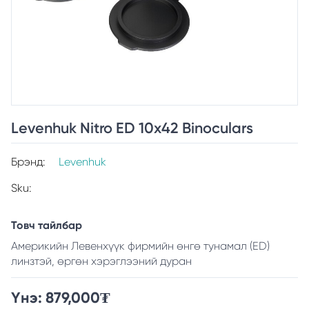
Levenhuk Nitro ED 10x42 Binoculars
Брэнд:
Levenhuk
Sku:
Товч тайлбар
Америкийн Левенхүүк фирмийн өнгө тунамал (ED)
линзтэй, өргөн хэрэглээний дуран
Үнэ:
879,000
₮