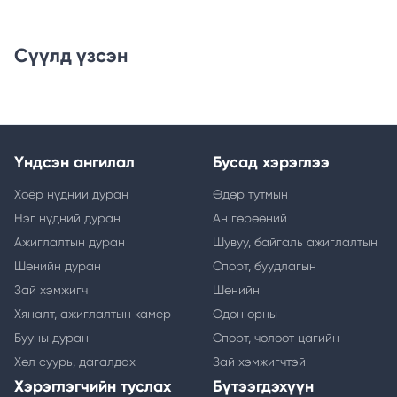
Сүүлд үзсэн
Үндсэн ангилал
Бусад хэрэглээ
Хоёр нүдний дуран
Өдөр тутмын
Нэг нүдний дуран
Ан гөрөөний
Ажиглалтын дуран
Шувуу, байгаль ажиглалтын
Шөнийн дуран
Спорт, буудлагын
Зай хэмжигч
Шөнийн
Хяналт, ажиглалтын камер
Одон орны
Бууны дуран
Спорт, чөлөөт цагийн
Хөл суурь, дагалдах
Зай хэмжигчтэй
Хэрэглэгчийн туслах
Бүтээгдэхүүн