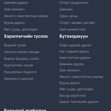
Шөнийн дуран
Спорт, буудлагын
Зай хэмжигч
Шөнийн
Хяналт, ажиглалтын камер
Одон орны
Бууны дуран
Спорт, чөлөөт цагийн
Хөл суурь, дагалдах
Зай хэмжигчтэй
Хэрэглэгчийн туслах
Бүтээгдэхүүн
Бидний тухай
Хоёр нүдний дуран
Нэг нүдний дуран
Үйлчилгээний нөхцөл
Ажиглалтын дуран
Бараа буцаах, солих
Шөнийн дуран
Хүргэлтийн тухай
Зай хэмжигч
Нууцлалын бодлого
Хяналт, ажиглалтын камер
Захиалга шалгах
Бууны дуран
Хөл суурь, дагалдах
Бусад хэрэглээ
Цэрэг тактикийн дуран
Бидэнтэй холбогдох