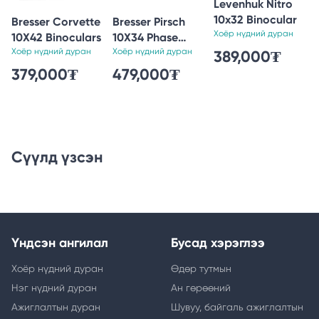
Levenhuk Nitro
10x32 Binocular
Bresser Corvette
Bresser Pirsch
Хоёр нүдний дуран
10X42 Binoculars
10X34 Phase
Хоёр нүдний дуран
Coat. Binoculars
Хоёр нүдний дуран
389,000₮
379,000₮
479,000₮
Сүүлд үзсэн
Үндсэн ангилал
Бусад хэрэглээ
Хоёр нүдний дуран
Өдөр тутмын
Нэг нүдний дуран
Ан гөрөөний
Ажиглалтын дуран
Шувуу, байгаль ажиглалтын