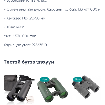
- Бүрэнхийн илтгэгч: 16,0
- Өргөн өнцгийн дуран, Харааны талбай: 133 м@1000 м
- Хэмжээ: 118х125х50 мм
- Жин: 460г
Үнэ: 2 530 000 төг
Харилцах утас: 99563510
Төстэй бүтээгдэхүүн
New
New