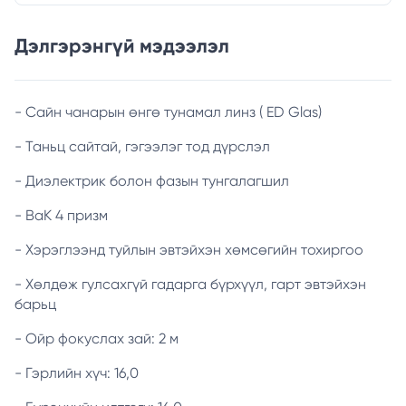
Дэлгэрэнгүй мэдээлэл
- Сайн чанарын өнгө тунамал линз ( ED Glas)
- Таньц сайтай, гэгээлэг тод дүрслэл
- Диэлектрик болон фазын тунгалагшил
- ВаК 4 призм
- Хэрэглээнд туйлын эвтэйхэн хөмсөгийн тохиргоо
- Хөлдөж гулсахгүй гадарга бүрхүүл, гарт эвтэйхэн
барьц
- Ойр фокуслах зай: 2 м
- Гэрлийн хүч: 16,0