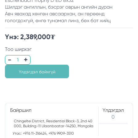
Eschenbach Trophy D ED 8x32
Шилдэг ангиллын, бэсрэг оврын ангийн дуран
Авч явахад хөнгөн авсаархан, ан гөрөөнд
гологдохгүй, өнгө тунамал линз, бөх бат хийц
Үнэ:
2,389,000
₮
Тоо ширхэг
Үлдэгдэл байхгүй
Байршил
Үлдэгдэл
0
Chingeltei District, Residential Block-3, 2nd 40
000, Building-11 Ulaanbaatar-14250, Mongolia
Утас: +976 11-316424, +976 9909-3510