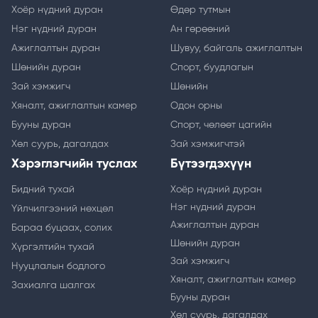
Хоёр нүдний дуран
Өдөр тутмын
Нэг нүдний дуран
Ан гөрөөний
Ажиглалтын дуран
Шувуу, байгаль ажиглалтын
Шөнийн дуран
Спорт, буудлагын
Зай хэмжигч
Шөнийн
Хяналт, ажиглалтын камер
Одон орны
Бууны дуран
Спорт, чөлөөт цагийн
Хөл суурь, дагалдах
Зай хэмжигчтэй
Хэрэглэгчийн туслах
Бүтээгдэхүүн
Бидний тухай
Хоёр нүдний дуран
Нэг нүдний дуран
Үйлчилгээний нөхцөл
Ажиглалтын дуран
Бараа буцаах, солих
Шөнийн дуран
Хүргэлтийн тухай
Зай хэмжигч
Нууцлалын бодлого
Хяналт, ажиглалтын камер
Захиалга шалгах
Бууны дуран
Хөл суурь, дагалдах