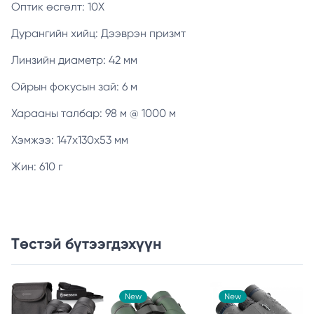
Оптик өсгөлт: 10Х
Дурангийн хийц: Дээврэн призмт
Линзийн диаметр: 42 мм
Ойрын фокусын зай: 6 м
Харааны талбар: 98 м @ 1000 м
Хэмжээ: 147х130х53 мм
Жин: 610 г
Төстэй бүтээгдэхүүн
New
New