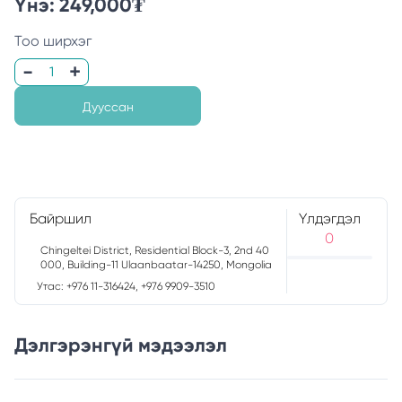
Үнэ:
249,000
₮
Тоо ширхэг
Дууссан
Байршил
Үлдэгдэл
0
Chingeltei District, Residential Block-3, 2nd 40
000, Building-11 Ulaanbaatar-14250, Mongolia
Утас: +976 11-316424, +976 9909-3510
Дэлгэрэнгүй мэдээлэл