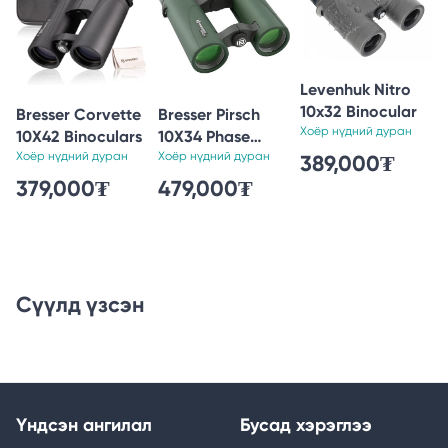
Levenhuk Nitro
10x32 Binocular
Bresser Corvette
Bresser Pirsch
Хоёр нүдний дуран
10X42 Binoculars
10X34 Phase
Хоёр нүдний дуран
Coat. Binoculars
Хоёр нүдний дуран
389,000₮
379,000₮
479,000₮
Сүүлд үзсэн
Үндсэн ангилал
Бусад хэрэглээ