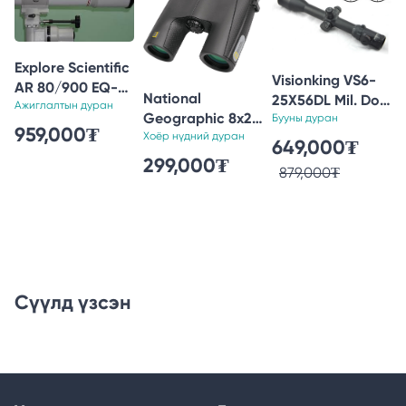
Explore Scientific
Visionking VS6-
AR 80/900 EQ-3
National
25X56DL Mil. Dot
Refractor
Ажиглалтын дуран
Geographic 8x25
Tactical Long
Бууны дуран
Telescope
959,000₮
Compact
Хоёр нүдний дуран
Range Hunting
649,000₮
binoculars
Riflescope
299,000₮
879,000₮
Waterproof
Сүүлд үзсэн