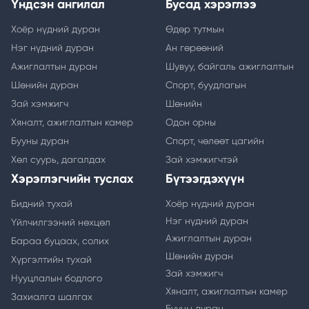
Үндсэн ангилал
Бусад хэрэглээ
Хоёр нүдний дуран
Өдөр тутмын
Нэг нүдний дуран
Ан гөрөөний
Ажиглалтын дуран
Шувуу, байгаль ажиглалтын
Шөнийн дуран
Спорт, буудлагын
Зай хэмжигч
Шөнийн
Хяналт, ажиглалтын камер
Одон орны
Бууны дуран
Спорт, чөлөөт цагийн
Хөл суурь, дагалдах
Зай хэмжигчтэй
Хэрэглэгчийн туслах
Бүтээгдэхүүн
Бидний тухай
Хоёр нүдний дуран
Нэг нүдний дуран
Үйлчилгээний нөхцөл
Ажиглалтын дуран
Бараа буцаах, солих
Шөнийн дуран
Хүргэлтийн тухай
Зай хэмжигч
Нууцлалын бодлого
Хяналт, ажиглалтын камер
Захиалга шалгах
Бууны дуран