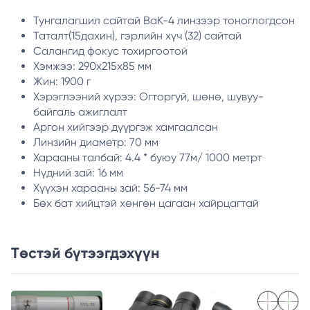
Тунгалагшил сайтай BaK-4 линзээр тоноглогдсон
Таталт(15дахин), гэрлийн хүч (32) сайтай
Салангид фокус тохиргоотой
Хэмжээ: 290x215x85 мм
Жин: 1900 г
Хэрэглээний хүрээ: Огторгуй, шөнө, шувуу-
байгаль ажиглалт
Аргон хийгээр дүүргэж хамгаалсан
Линзийн диаметр: 70 мм
Харааны талбай: 4.4 * буюу 77м/ 1000 метрт
Нүдний зай: 16 мм
Хүүхэн харааны зай: 56-74 мм
Бөх бат хийцтэй хөнгөн цагаан хайрцагтай
Төстэй бүтээгдэхүүн