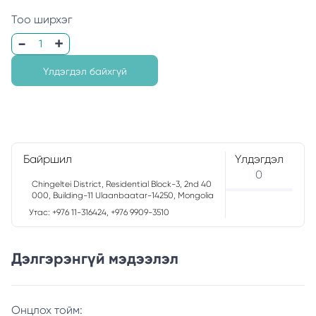
Тоо ширхэг
Үлдэгдэл байхгүй
Байршил
Үлдэгдэл
0
Chingeltei District, Residential Block-3, 2nd 40
000, Building-11 Ulaanbaatar-14250, Mongolia
Утас: +976 11-316424, +976 9909-3510
Дэлгэрэнгүй мэдээлэл
Онцлох тойм: