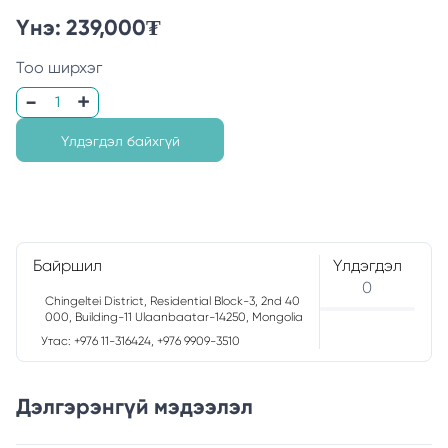
Үнэ:
239,000
₮
Тоо ширхэг
Үлдэгдэл байхгүй
Байршил
Үлдэгдэл
0
Chingeltei District, Residential Block-3, 2nd 40
000, Building-11 Ulaanbaatar-14250, Mongolia
Утас: +976 11-316424, +976 9909-3510
Дэлгэрэнгүй мэдээлэл