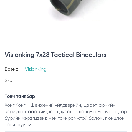
Visionking 7x28 Tactical Binoculars
Брэнд:
Visionking
Sku:
Товч тайлбар
Хонг Конг - Шенжений үйлдвэрийн, Цэрэг, армийн
зориулалтаар хийгдсэн дуран, ялангуяа малчны өдөр
бүрийн хэрэгцээнд нэн тохиромжтой болохыг онцлон
танилцуулья.