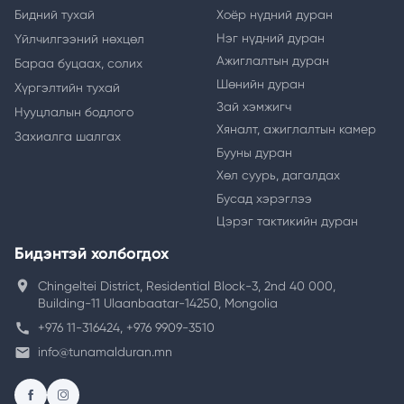
Бидний тухай
Хоёр нүдний дуран
Нэг нүдний дуран
Үйлчилгээний нөхцөл
Ажиглалтын дуран
Бараа буцаах, солих
Шөнийн дуран
Хүргэлтийн тухай
Зай хэмжигч
Нууцлалын бодлого
Хяналт, ажиглалтын камер
Захиалга шалгах
Бууны дуран
Хөл суурь, дагалдах
Бусад хэрэглээ
Цэрэг тактикийн дуран
Бидэнтэй холбогдох
location_on
Chingeltei District, Residential Block-3, 2nd 40 000,
Building-11 Ulaanbaatar-14250, Mongolia
call
+976 11-316424, +976 9909-3510
email
info@tunamalduran.mn