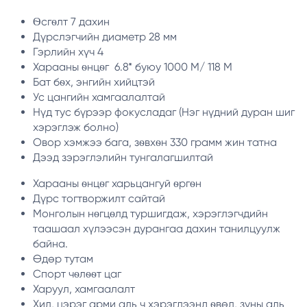
Ѳсгѳлт 7 дахин
Дүрслэгчийн диаметр 28 мм
Гэрлийн хүч 4
Харааны ѳнцѳг 6.8* буюу 1000 М/ 118 М
Бат бѳх, энгийн хийцтэй
Ус цангийн хамгаалалтай
Нүд тус бүрээр фокусладаг (Нэг нүдний дуран шиг
хэрэглэж болно)
Овор хэмжээ бага, зѳвхѳн 330 грамм жин татна
Дээд зэрэглэлийн тунгалагшилтай
Харааны ѳнцѳг харьцангуй ѳргѳн
Дүрс тогтворжилт сайтай
Монголын нѳгцѳлд туршигдаж, хэрэглэгчдийн
таашаал хүлээсэн дурангаа дахин танилцуулж
байна.
Өдөр тутам
Спорт чѳлѳѳт цаг
Харуул, хамгаалалт
Хил, цэрэг арми аль ч хэрэглээнд ѳвөл, зуны аль