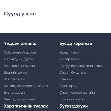
Сүүлд үзсэн
Үндсэн ангилал
Бусад хэрэглээ
Хоёр нүдний дуран
Өдөр тутмын
Нэг нүдний дуран
Ан гөрөөний
Ажиглалтын дуран
Шувуу, байгаль ажиглалтын
Шөнийн дуран
Спорт, буудлагын
Зай хэмжигч
Шөнийн
Хяналт, ажиглалтын камер
Одон орны
Бууны дуран
Спорт, чөлөөт цагийн
Хөл суурь, дагалдах
Зай хэмжигчтэй
Хэрэглэгчийн туслах
Бүтээгдэхүүн