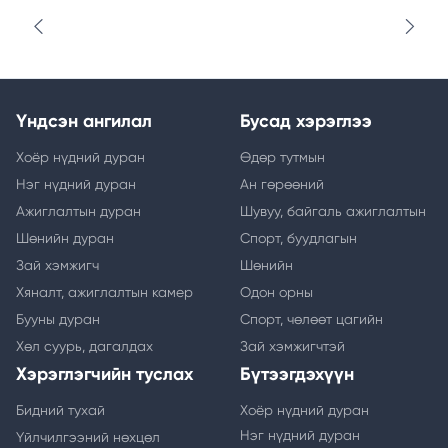
Үндсэн ангилал
Бусад хэрэглээ
Хоёр нүдний дуран
Өдөр тутмын
Нэг нүдний дуран
Ан гөрөөний
Ажиглалтын дуран
Шувуу, байгаль ажиглалтын
Шөнийн дуран
Спорт, буудлагын
Зай хэмжигч
Шөнийн
Хяналт, ажиглалтын камер
Одон орны
Бууны дуран
Спорт, чөлөөт цагийн
Хөл суурь, дагалдах
Зай хэмжигчтэй
Хэрэглэгчийн туслах
Бүтээгдэхүүн
Бидний тухай
Хоёр нүдний дуран
Нэг нүдний дуран
Үйлчилгээний нөхцөл