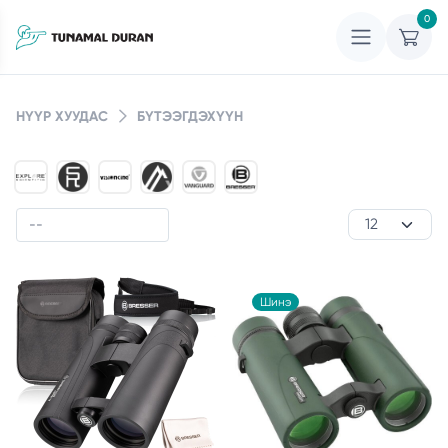
0
НҮҮР ХУУДАС
БҮТЭЭГДЭХҮҮН
Шинэ