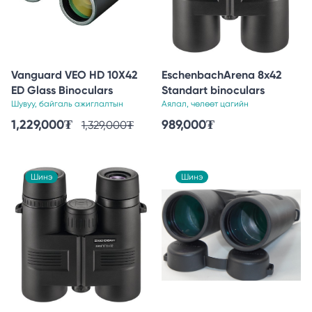
Vanguard VEO HD 10X42
EschenbachArena 8x42
ED Glass Binoculars
Standart binoculars
Шувуу, байгаль ажиглалтын
Аялал, чөлөөт цагийн
1,229,000
₮
989,000
₮
1,329,000
₮
Шинэ
Шинэ