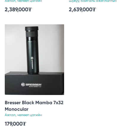
Аялал, чөлөөт цагийн
Шувуу, байгаль ажиглалтын
2,389,000
₮
2,639,000
₮
Bresser Black Mamba 7x32
Monocular
Аялал, чөлөөт цагийн
179,000
₮