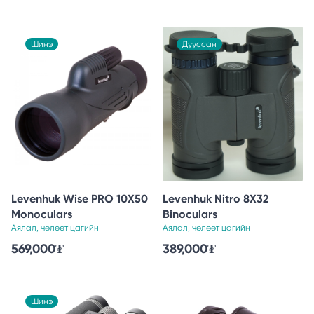
Шинэ
Дууссан
Levenhuk Wise PRO 10X50
Levenhuk Nitro 8X32
Monoculars
Binoculars
Аялал, чөлөөт цагийн
Аялал, чөлөөт цагийн
569,000
₮
389,000
₮
Шинэ