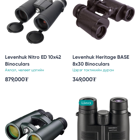
Levenhuk Nitro ED 10x42
Levenhuk Heritage BASE
Binoculars
8x30 Binoculars
Аялал, чөлөөт цагийн
Цэрэг тактикийн дуран
879,000
₮
349,000
₮
Шинэ