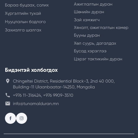
Ажиглалтын дуран
Бараа буцаах, солих
Шөнийн дуран
Хүргэлтийн тухай
Зай хэмжигч
Нууцлалын бодлого
Хяналт, ажиглалтын камер
Захиалга шалгах
Бууны дуран
Хөл суурь, дагалдах
Бусад хэрэглээ
Цэрэг тактикийн дуран
Бидэнтэй холбогдох
location_on
Chingeltei District, Residential Block-3, 2nd 40 000,
Building-11 Ulaanbaatar-14250, Mongolia
call
+976 11-316424, +976 9909-3510
email
info@tunamalduran.mn