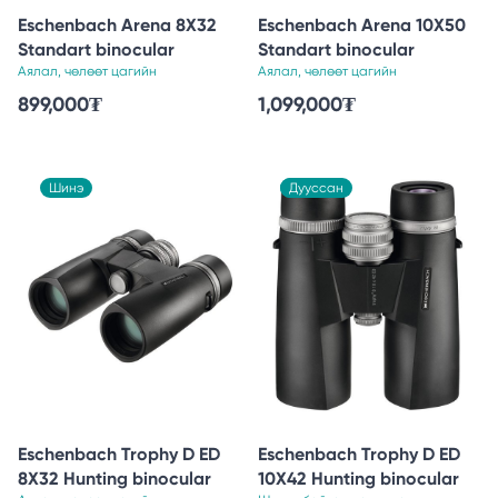
Eschenbach Arena 8X32
Eschenbach Arena 10X50
Standart binocular
Standart binocular
Аялал, чөлөөт цагийн
Аялал, чөлөөт цагийн
899,000
₮
1,099,000
₮
Шинэ
Шинэ
Дууссан
Eschenbach Trophy D ED
Eschenbach Trophy D ED
8X32 Hunting binocular
10X42 Hunting binocular