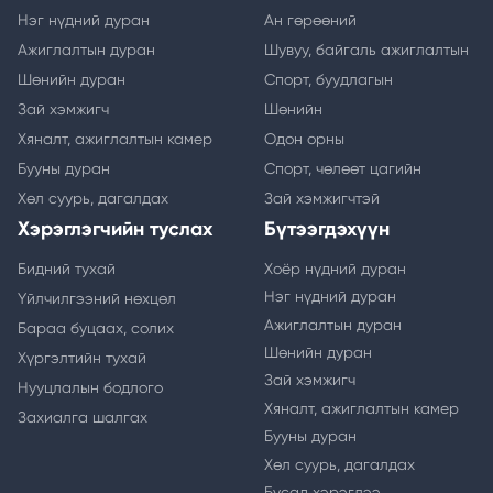
Нэг нүдний дуран
Ан гөрөөний
Ажиглалтын дуран
Шувуу, байгаль ажиглалтын
Шөнийн дуран
Спорт, буудлагын
Зай хэмжигч
Шөнийн
Хяналт, ажиглалтын камер
Одон орны
Бууны дуран
Спорт, чөлөөт цагийн
Хөл суурь, дагалдах
Зай хэмжигчтэй
Хэрэглэгчийн туслах
Бүтээгдэхүүн
Бидний тухай
Хоёр нүдний дуран
Нэг нүдний дуран
Үйлчилгээний нөхцөл
Ажиглалтын дуран
Бараа буцаах, солих
Шөнийн дуран
Хүргэлтийн тухай
Зай хэмжигч
Нууцлалын бодлого
Хяналт, ажиглалтын камер
Захиалга шалгах
Бууны дуран
Хөл суурь, дагалдах
Бусад хэрэглээ