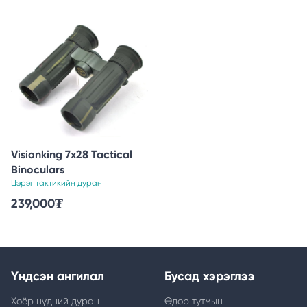
Visionking 7x28 Tactical
Binoculars
Цэрэг тактикийн дуран
239,000
₮
Үндсэн ангилал
Бусад хэрэглээ
Хоёр нүдний дуран
Өдөр тутмын