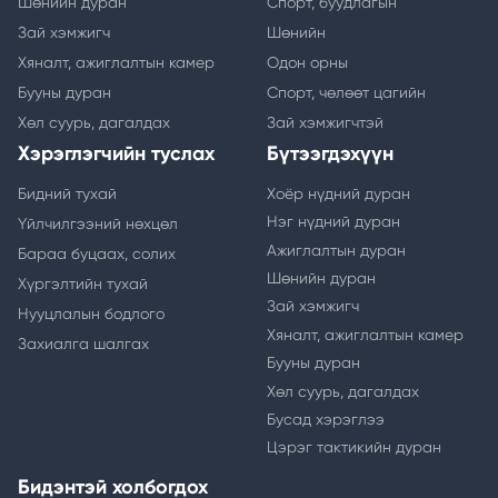
Шөнийн дуран
Спорт, буудлагын
Зай хэмжигч
Шөнийн
Хяналт, ажиглалтын камер
Одон орны
Бууны дуран
Спорт, чөлөөт цагийн
Хөл суурь, дагалдах
Зай хэмжигчтэй
Хэрэглэгчийн туслах
Бүтээгдэхүүн
Бидний тухай
Хоёр нүдний дуран
Нэг нүдний дуран
Үйлчилгээний нөхцөл
Ажиглалтын дуран
Бараа буцаах, солих
Шөнийн дуран
Хүргэлтийн тухай
Зай хэмжигч
Нууцлалын бодлого
Хяналт, ажиглалтын камер
Захиалга шалгах
Бууны дуран
Хөл суурь, дагалдах
Бусад хэрэглээ
Цэрэг тактикийн дуран
Бидэнтэй холбогдох