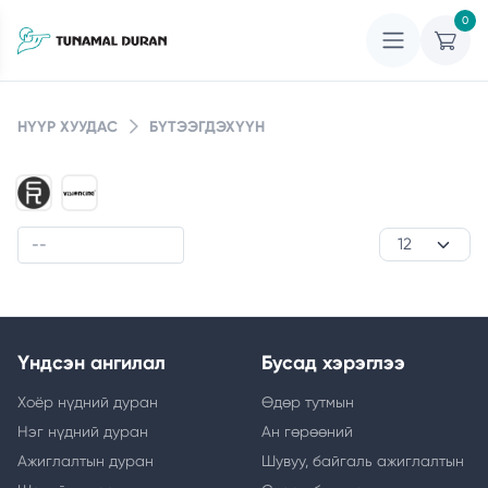
0
НҮҮР ХУУДАС
БҮТЭЭГДЭХҮҮН
Үндсэн ангилал
Бусад хэрэглээ
Хоёр нүдний дуран
Өдөр тутмын
Нэг нүдний дуран
Ан гөрөөний
Ажиглалтын дуран
Шувуу, байгаль ажиглалтын