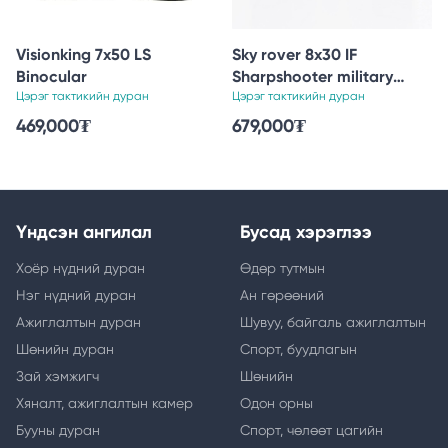
Visionking 7x50 LS
Sky rover 8x30 IF
Binocular
Sharpshooter military
Цэрэг тактикийн дуран
binoculars
Цэрэг тактикийн дуран
469,000
₮
679,000
₮
Үндсэн ангилал
Бусад хэрэглээ
Хоёр нүдний дуран
Өдөр тутмын
Нэг нүдний дуран
Ан гөрөөний
Ажиглалтын дуран
Шувуу, байгаль ажиглалтын
Шөнийн дуран
Спорт, буудлагын
Зай хэмжигч
Шөнийн
Хяналт, ажиглалтын камер
Одон орны
Бууны дуран
Спорт, чөлөөт цагийн