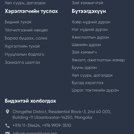
Хөл суурь, дагалдах
Зай хэмжигчтэй
Хэрэглэгчийн туслах
Бүтээгдэхүүн
Бидний тухай
Хоёр нүдний дуран
Нэг нүдний дуран
Үйлчилгээний нөхцөл
Ажиглалтын дуран
Бараа буцаах, солих
Шөнийн дуран
Хүргэлтийн тухай
Зай хэмжигч
Нууцлалын бодлого
Хяналт, ажиглалтын камер
Захиалга шалгах
Бууны дуран
Хөл суурь, дагалдах
Бусад хэрэглээ
Цэрэг тактикийн дуран
Бидэнтэй холбогдох
location_on
Chingeltei District, Residential Block-3, 2nd 40 000,
Building-11 Ulaanbaatar-14250, Mongolia
call
+976 11-316424, +976 9909-3510
email
info@tunamalduran.mn