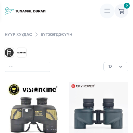
0
НҮҮР ХУУДАС
БҮТЭЭГДЭХҮҮН