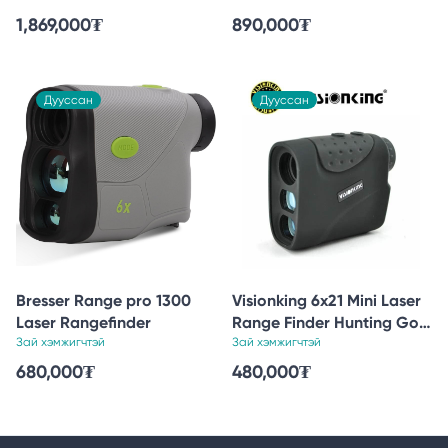
1,869,000
₮
890,000
₮
Дууссан
Дууссан
Bresser Range pro 1300
Visionking 6x21 Mini Laser
Laser Rangefinder
Range Finder Hunting Golf
Зай хэмжигчтэй
Rain 3 Mode 1200m
Зай хэмжигчтэй
Measure
680,000
₮
480,000
₮