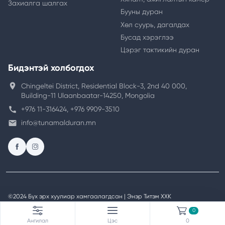
Захиалга шалгах
Бууны дуран
Хөл суурь, дагалдах
Бусад хэрэглээ
Цэрэг тактикийн дуран
Бидэнтэй холбогдох
location_on
Chingeltei District, Residential Block-3, 2nd 40 000,
Building-11 Ulaanbaatar-14250, Mongolia
call
+976 11-316424, +976 9909-3510
email
info@tunamalduran.mn
©2024 Бүх эрх хуулиар хамгаалагдсан | Энэр Титэм ХХК
Вэб сайт
ыг:
Грийн софт ХХК
0
Ангилал
Цэс
0