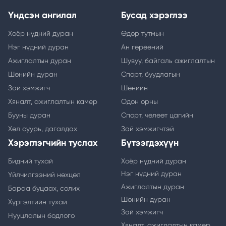
Үндсэн ангилал
Бусад хэрэглээ
Хоёр нүдний дуран
Өдөр тутмын
Нэг нүдний дуран
Ан гөрөөний
Ажиглалтын дуран
Шувуу, байгаль ажиглалтын
Шөнийн дуран
Спорт, буудлагын
Зай хэмжигч
Шөнийн
Хяналт, ажиглалтын камер
Одон орны
Бууны дуран
Спорт, чөлөөт цагийн
Хөл суурь, дагалдах
Зай хэмжигчтэй
Хэрэглэгчийн туслах
Бүтээгдэхүүн
Бидний тухай
Хоёр нүдний дуран
Нэг нүдний дуран
Үйлчилгээний нөхцөл
Ажиглалтын дуран
Бараа буцаах, солих
Шөнийн дуран
Хүргэлтийн тухай
Зай хэмжигч
Нууцлалын бодлого
Хяналт, ажиглалтын камер