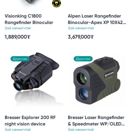
Visionking C1800
Alpen Laser Rangefinder
Rangefinder Binocular
Binocular-Apex XP 10X42
Зай хэмжигчтэй
ED Glass
Зай хэмжигчтэй
1,889,000
₮
3,679,000
₮
Дууссан
Дууссан
Bresser Explorer 200 RF
Bresser Laser Rangefinder
night vision device
& Speedmeter WP/OLED
Зай хэмжигчтэй
6x24 - 800m
Зай хэмжигчтэй