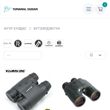
0
НҮҮР ХУУДАС
БҮТЭЭГДЭХҮҮН