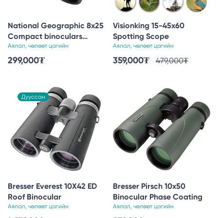
National Geographic 8x25
Visionking 15-45x60
Compact binoculars
Spotting Scope
Waterproof
Аялал, чөлөөт цагийн
Аялал, чөлөөт цагийн
299,000
₮
359,000
₮
479,000
₮
Дууссан
Bresser Everest 10X42 ED
Bresser Pirsch 10x50
Roof Binocular
Binocular Phase Coating
Аялал, чөлөөт цагийн
Аялал, чөлөөт цагийн