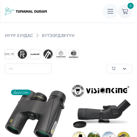
0
НҮҮР ХУУДАС
БҮТЭЭГДЭХҮҮН
Дууссан