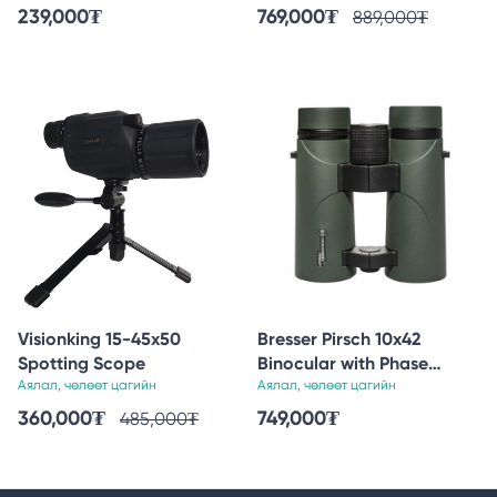
239,000
₮
769,000
₮
889,000
₮
Visionking 15-45x50
Bresser Pirsch 10x42
Spotting Scope
Binocular with Phase
Аялал, чөлөөт цагийн
Coating
Аялал, чөлөөт цагийн
360,000
₮
749,000
₮
485,000
₮