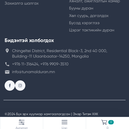
Хяналт, ажиглалтын камер
Захиалга шалгах
Бууны дуран
Хөл суурь, дагалдах
Бусад хэрэглээ
Цэрэг тактикийн дуран
Бидэнтэй холбогдох
location_on
Chingeltei District, Residential Block-3, 2nd 40 000,
Building-11 Ulaanbaatar-14250, Mongolia
call
+976 11-316424, +976 9909-3510
email
info@tunamalduran.mn
©2024 Бүх эрх хуулиар хамгаалагдсан | Энэр Титэм ХХК
Вэб сайт
ыг:
Грийн софт ХХК
0
Ангилал
Цэс
0