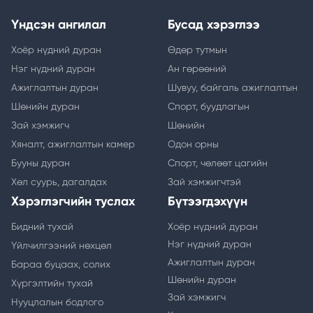
Үндсэн ангилал
Бусад хэрэглээ
Хоёр нүдний дуран
Өдөр тутмын
Нэг нүдний дуран
Ан гөрөөний
Ажиглалтын дуран
Шувуу, байгаль ажиглалтын
Шөнийн дуран
Спорт, буудлагын
Зай хэмжигч
Шөнийн
Хяналт, ажиглалтын камер
Одон орны
Бууны дуран
Спорт, чөлөөт цагийн
Хөл суурь, дагалдах
Зай хэмжигчтэй
Хэрэглэгчийн туслах
Бүтээгдэхүүн
Бидний тухай
Хоёр нүдний дуран
Нэг нүдний дуран
Үйлчилгээний нөхцөл
Ажиглалтын дуран
Бараа буцаах, солих
Шөнийн дуран
Хүргэлтийн тухай
Зай хэмжигч
Нууцлалын бодлого