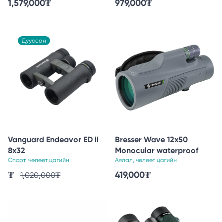
1,579,000
₮
979,000
₮
Дууссан
Vanguard Endeavor ED ii
Bresser Wave 12x50
8x32
Monocular waterproof
Спорт, чөлөөт цагийн
Аялал, чөлөөт цагийн
₮
419,000
₮
1,020,000
₮