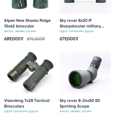
Alpen New Shasta Ridge
Sky rover 8x30 IF
10x42 binocular
Sharpshooter military
Аялал, чөлөөт цагийн
binoculars
Цэрэг тактикийн дуран
689,000
₮
679,000
₮
875,000
₮
Visionking 7x28 Tactical
Sky rover 8-24x50 ED
Binoculars
Spotting Scope
Цэрэг тактикийн дуран
Аялал, чөлөөт цагийн