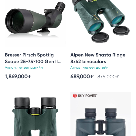
Bresser Pirsch Spottig
Alpen New Shasta Ridge
Scope 25-75×100 Gen II
8x42 binoculars
with Deluxe 10:1 Focus
Аялал, чөлөөт цагийн
Аялал, чөлөөт цагийн
1,869,000
₮
689,000
₮
875,000
₮