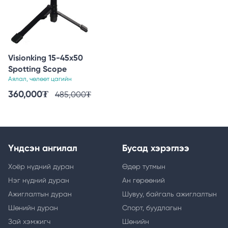
Visionking 15-45x50
Spotting Scope
Аялал, чөлөөт цагийн
360,000
₮
485,000
₮
Үндсэн ангилал
Бусад хэрэглээ
Хоёр нүдний дуран
Өдөр тутмын
Нэг нүдний дуран
Ан гөрөөний
Ажиглалтын дуран
Шувуу, байгаль ажиглалтын
Шөнийн дуран
Спорт, буудлагын
Зай хэмжигч
Шөнийн