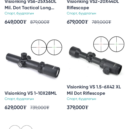
Visionking VS6-25X56DL
Visionking VS2-20X44DL
Mil. Dot Tactical Long
Riflescope
Range Hunting Riflescope
Спорт, буудлагын
Спорт, буудлагын
649,000
₮
679,000
₮
879,000
₮
789,000
₮
Visionking VS 1.5-6X42 XL
Visionking VS 1-10X28ML
Mil Dot Riflescope
Спорт, буудлагын
Спорт, буудлагын
629,000
₮
379,000
₮
739,000
₮