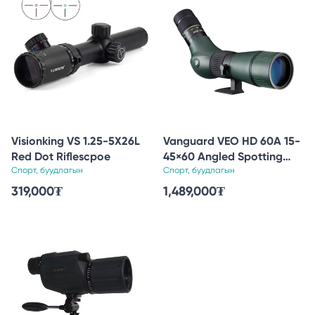
Visionking VS 1.25-5X26L
Vanguard VEO HD 60A 15-
Red Dot Riflescpoe
45×60 Angled Spotting
Спорт, буудлагын
Scope
Спорт, буудлагын
319,000
₮
1,489,000
₮