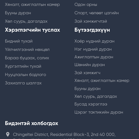
Хяналт, ажиглалтын камер
Одон орны
Бууны дуран
Спорт, чөлөөт цагийн
Хөл суурь, дагалдах
Зай хэмжигчтэй
Хэрэглэгчийн туслах
Бүтээгдэхүүн
Бидний тухай
Хоёр нүдний дуран
Нэг нүдний дуран
Үйлчилгээний нөхцөл
Ажиглалтын дуран
Бараа буцаах, солих
Шөнийн дуран
Хүргэлтийн тухай
Зай хэмжигч
Нууцлалын бодлого
Хяналт, ажиглалтын камер
Захиалга шалгах
Бууны дуран
Хөл суурь, дагалдах
Бусад хэрэглээ
Цэрэг тактикийн дуран
Бидэнтэй холбогдох
location_on
Chingeltei District, Residential Block-3, 2nd 40 000,