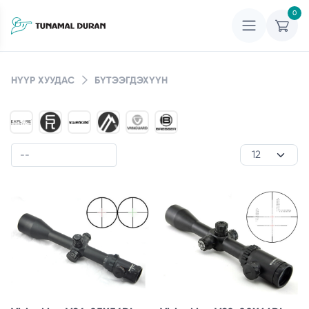
0
НҮҮР ХУУДАС
БҮТЭЭГДЭХҮҮН