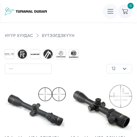
0
НҮҮР ХУУДАС
БҮТЭЭГДЭХҮҮН