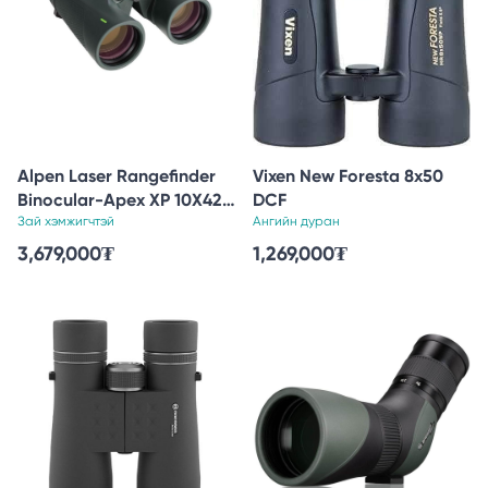
Alpen Laser Rangefinder
Vixen New Foresta 8x50
Binocular-Apex XP 10X42
DCF
ED Glass
Зай хэмжигчтэй
Ангийн дуран
3,679,000
₮
1,269,000
₮