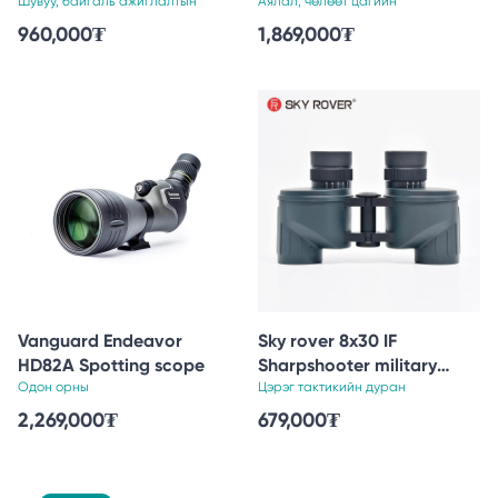
Шувуу, байгаль ажиглалтын
with Deluxe 10:1 Focus
Аялал, чөлөөт цагийн
960,000
₮
1,869,000
₮
Vanguard Endeavor
Sky rover 8x30 IF
HD82A Spotting scope
Sharpshooter military
Одон орны
binoculars
Цэрэг тактикийн дуран
2,269,000
₮
679,000
₮