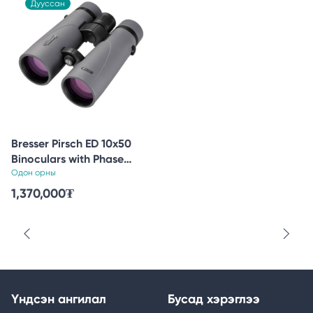
Дууссан
Bresser Pirsch ED 10x50
Binoculars with Phase
Coating
Одон орны
1,370,000
₮
Үндсэн ангилал
Бусад хэрэглээ