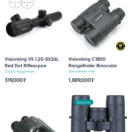
Visionking VS 1.25-5X26L
Visionking C1800
Red Dot Riflescpoe
Rangefinder Binocular
Спорт, буудлагын
Зай хэмжигчтэй
319,000
₮
1,889,000
₮
Дууссан