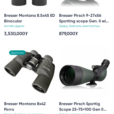
Bresser Montana 8.5x45 ED
Bresser Pirsch 9-27х56
Binocular
Spotting scope Gen. II with
Ангийн дуран
Tube focus
Шувуу, байгаль ажиглалтын
3,530,000
₮
879,000
₮
Дууссан
Bresser Montana 8x42
Bresser Pirsch Spottig
Porro
Scope 25-75×100 Gen II