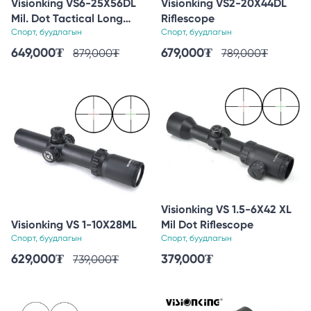
Visionking VS6-25X56DL
Visionking VS2-20X44DL
Mil. Dot Tactical Long
Riflescope
Range Hunting Riflescope
Спорт, буудлагын
Спорт, буудлагын
649,000
₮
679,000
₮
879,000
₮
789,000
₮
Visionking VS 1.5-6X42 XL
Visionking VS 1-10X28ML
Mil Dot Riflescope
Спорт, буудлагын
Спорт, буудлагын
629,000
₮
379,000
₮
739,000
₮