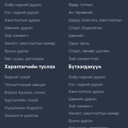
Хоёр нүдний дуран
Өдөр тутмын
Нэг нүдний дуран
Ан гөрөөний
Ажиглалтын дуран
Шувуу, байгаль ажиглалтын
Шөнийн дуран
Спорт, буудлагын
Зай хэмжигч
Шөнийн
Хяналт, ажиглалтын камер
Одон орны
Бууны дуран
Спорт, чөлөөт цагийн
Хөл суурь, дагалдах
Зай хэмжигчтэй
Хэрэглэгчийн туслах
Бүтээгдэхүүн
Бидний тухай
Хоёр нүдний дуран
Нэг нүдний дуран
Үйлчилгээний нөхцөл
Ажиглалтын дуран
Бараа буцаах, солих
Шөнийн дуран
Хүргэлтийн тухай
Зай хэмжигч
Нууцлалын бодлого
Хяналт, ажиглалтын камер
Захиалга шалгах
Бууны дуран
Хөл суурь, дагалдах