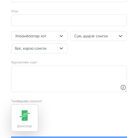
Утас
Хүргэлтийн хаяг
Төлбөрийн сонголт
Дансаар