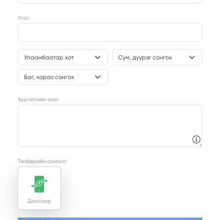
Утас
Хүргэлтийн хаяг
Төлбөрийн сонголт
Дансаар