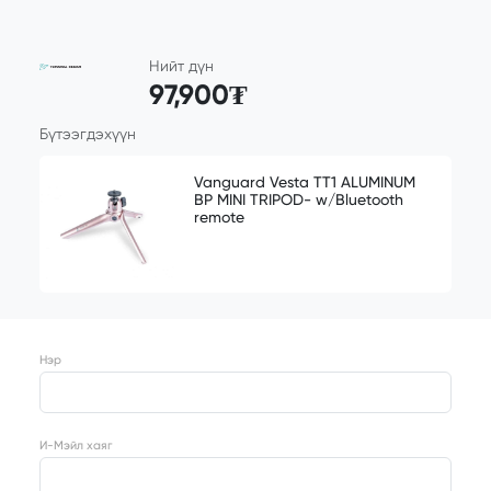
Нийт дүн
97,900₮
Бүтээгдэхүүн
Vanguard Vesta TT1 ALUMINUM
BP MINI TRIPOD- w/Bluetooth
remote
Нэр
И-Мэйл хаяг