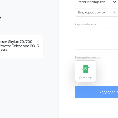
₮
Хүргэлтийн хаяг
esser Skylux 70/700
fractor Telescope EQ-3
unts
Төлбөрийн сонголт
Дансаар
Үлдэгдэл 