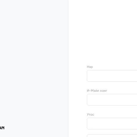
Нэр
И-Мэйл хаяг
Утас