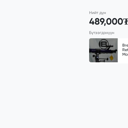
Нийт дүн
489,000
Бүтээгдэхүүн
Br
Re
Mo