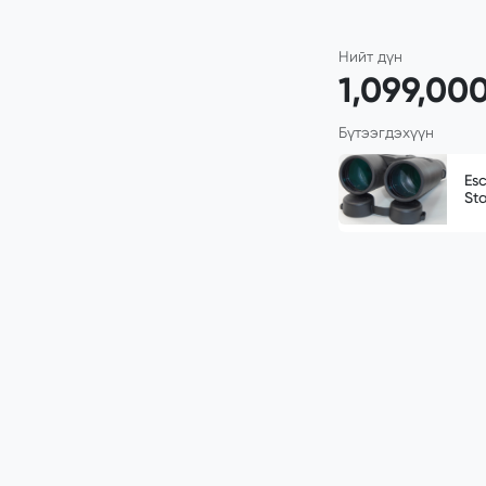
Нийт дүн
1,099,00
Бүтээгдэхүүн
Es
St