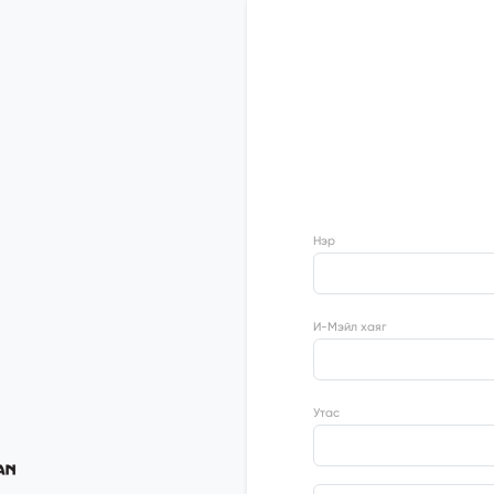
Нэр
И-Мэйл хаяг
Утас