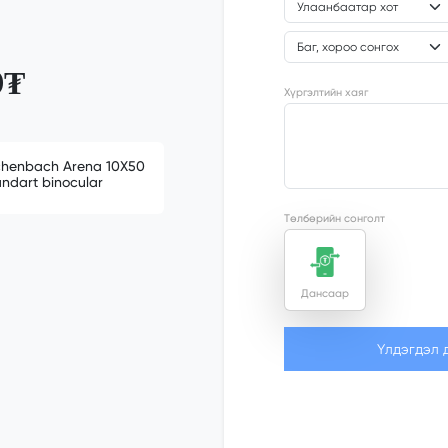
0₮
Хүргэлтийн хаяг
chenbach Arena 10X50
andart binocular
Төлбөрийн сонголт
Дансаар
Үлдэгдэл 