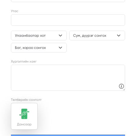
Утас
Хүргэлтийн хаяг
Төлбөрийн сонголт
Дансаар